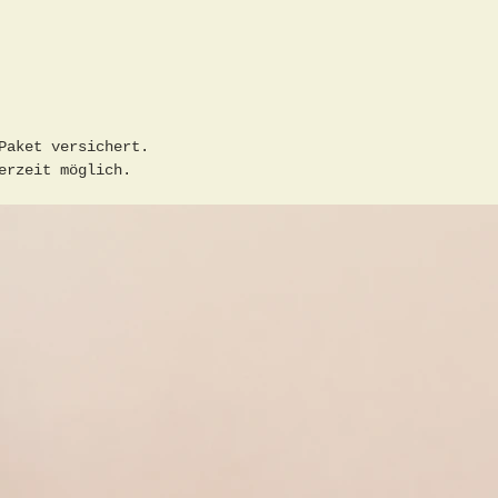
mit Tee
Kirschb
Zustand
gut - V
Risse o
Paket versichert.
Service
erzeit möglich.
verpack