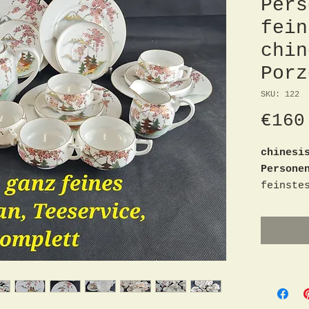
Pers
fein
chin
Porz
SKU: 122
€160
chinesi
Persone
feinste
durchsc
mit Bod
Goldran
1 Teeka
Milchkä
Unterte
sehr sc