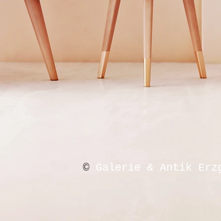
©
Galerie & Antik Erz