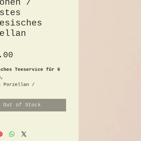
onen /
stes
esisches
ellan
Price
.00
sches Teeservice für 6
n,
s Porzellan /
heinend
enmarke, Porzellan mit
Out of Stock
d,
nne, 1 Zuckerdose, 1
nnchen, 6x Tassen mit
ller und 6 Kuchenteller,
hönes typisches Motiv