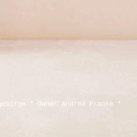
gebirge * Owner Andrea Franke *