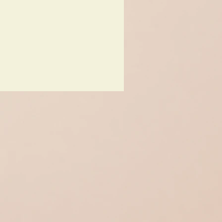
häuschen, Berge und
lütenzweige,
 gebraucht , aber sehr
itrinenartikel, keine
der Platzer,
 wird sehr sorgfältig
t und versendet.