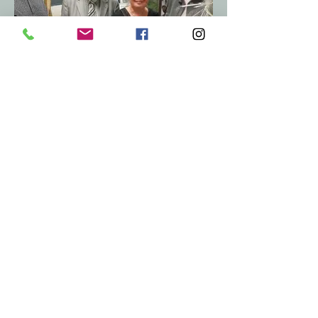
OpeningGuests.jpg