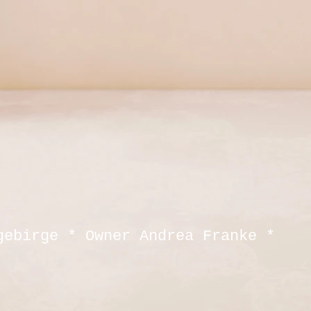
gebirge * Owner Andrea Franke *