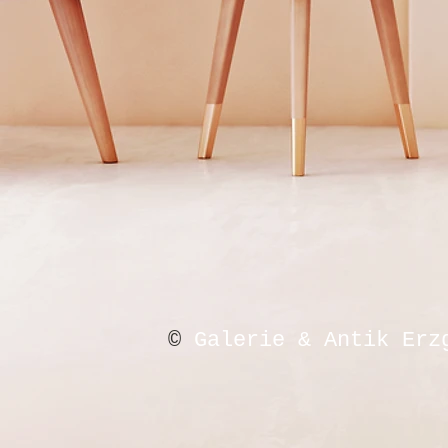
©
Galerie & Antik Erz