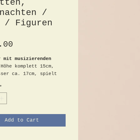
tten,
nachten /
 / Figuren
Price
.00
r mit musizierenden
 Höhe komplett 15cm,
sser ca. 17cm, spielt
htsmusik, gebraucht,
*
 gutem Zustand mit
en Gebrauchsspuren
Add to Cart