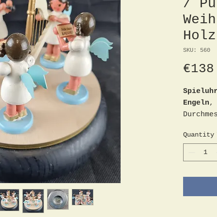
/ Pu
Weih
Holz
SKU: 560
€138
Spieluh
Engeln
,
Durchme
Weihnac
Quantity
aber in
minimal