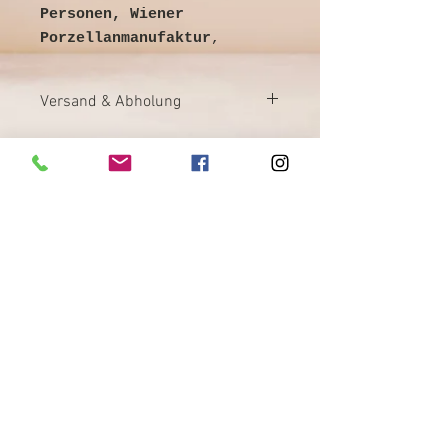
Personen, Wiener
Porzellanmanufaktur
,
Bienenkorbmarke,
Biedermeiermotive, guter
Versand & Abholung
Zustand, sehr dekorativ
Versand nach Zahlungseingang,
Paket DHL,
Abholung nach Vereinbarung
©
Galerie & Antik Erzgebirge *
Owner Andrea Franke *
Markt 13, 08289 Schneeberg