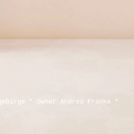
gebirge * Owner Andrea Franke *