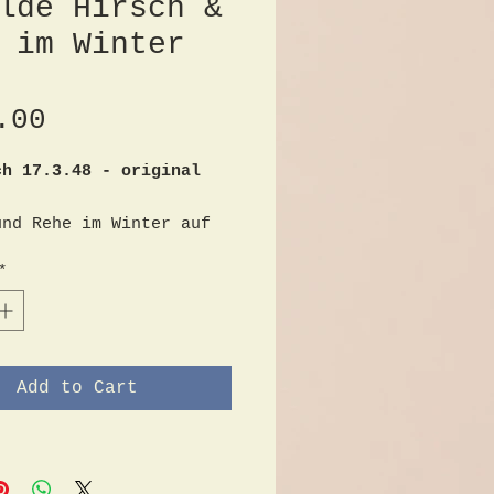
lde Hirsch &
 im Winter
Price
.00
ch 17.3.48 - original
und Rehe im Winter auf
erschneiten Lichtung
*
Leinwand
t und datiert unten
ße 105cm x 69cm, Gemälde
m Zustand, keine Löcher
Add to Cart
men 112cm x 78cm, Rahmen
rauchsspuren
ch - Kunstmaler, Maler
Jhd.