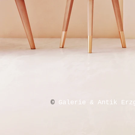
©
Galerie & Antik Erz