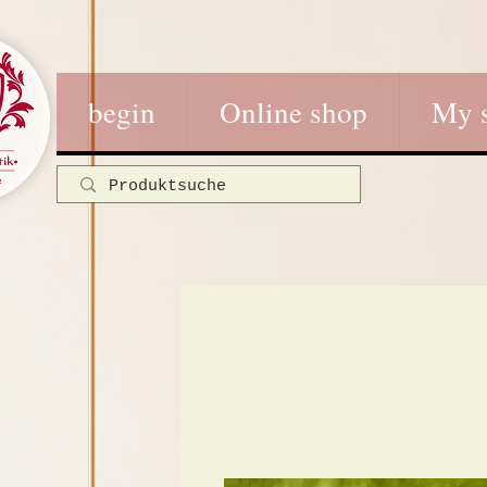
begin
Online shop
My 