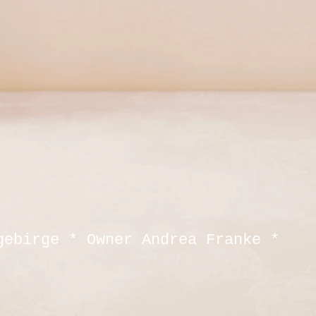
gebirge * Owner Andrea Franke *