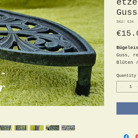
etze
Guss
SKU: 534
€15.
Bügelei
Guss, r
Blüten 
neu / u
Quantity
34cm x 
Füßchen
Unterse