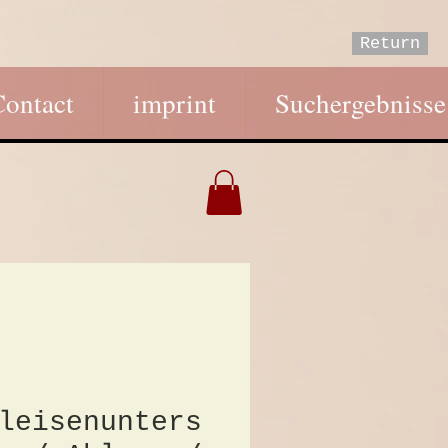
Return
Contact
imprint
Suchergebnisse
leisenunters