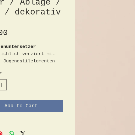
r / Ablage /
 / dekorativ
Price
00
senuntersetzer
eichlich verziert mit
/ Jugendstilelementen
nbenutzt / neuwertig
*
10cm x 4cm
 mit Schutzkappe
tzer mit Griff
Add to Cart