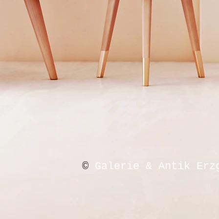
©
Galerie & Antik Erz