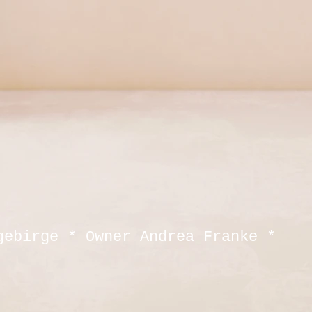
gebirge * Owner Andrea Franke *