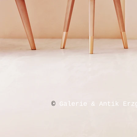
©
Galerie & Antik Erz