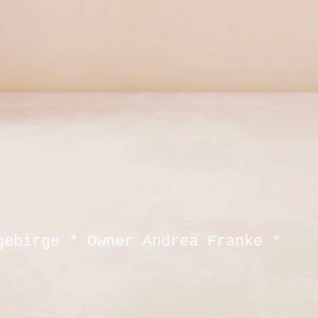
gebirge * Owner Andrea Franke *