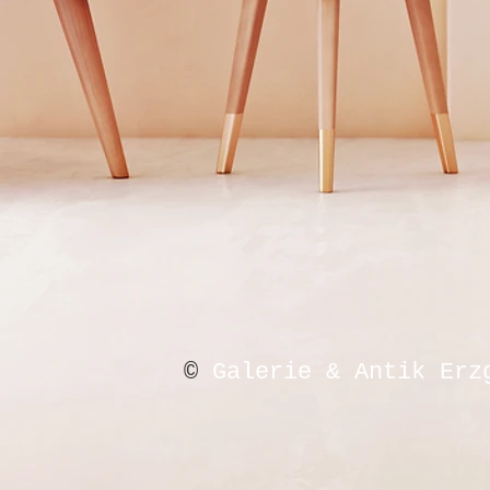
©
Galerie & Antik Erz