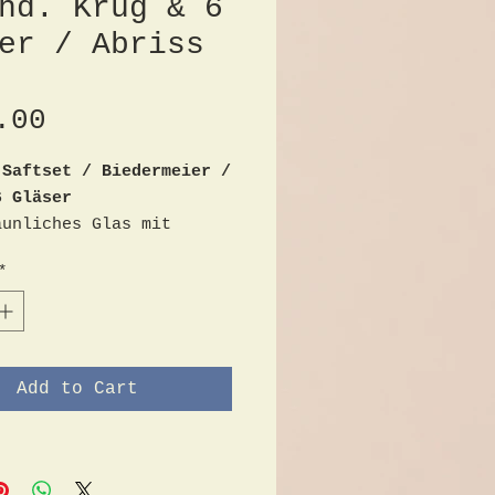
hd. Krug & 6
er / Abriss
Price
.00
 Saftset / Biedermeier /
6 Gläser
äunliches Glas mit
*
, Gläser H= 15 cm, Kanne
m, 19. Jh
edingte Gebrauchsspuren
glich
latzer oder Risse
Add to Cart