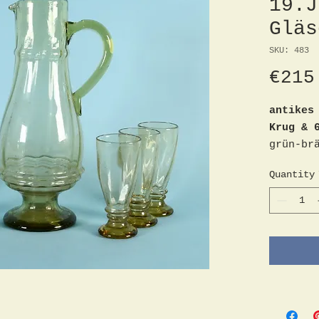
19.J
Gläs
SKU: 483
€215
antikes
Krug & 
grün-br
Abriss,
Quantity
Rundfuß
H= 36 c
altersb
sind mö
keine P