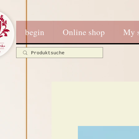
begin
Online shop
My 